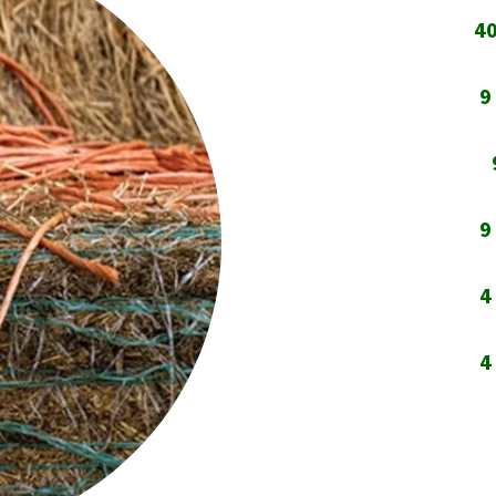
40
9
9
4
4